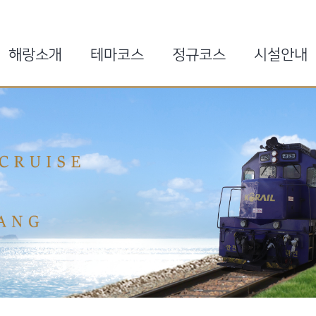
해랑소개
테마코스
정규코스
시설안내