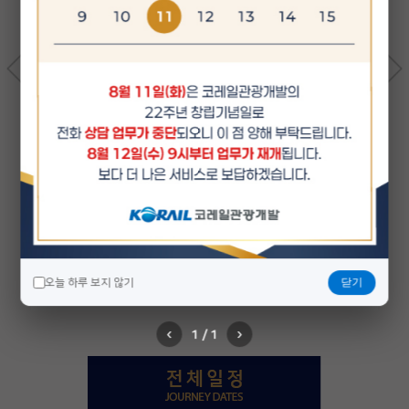
전국일주 2박 3일
전국 방방곡곡을 다니는 숙박형 기차여행
출발일 :
매주 화/금요일 출발
3,040,000
상품가 :
부터
(디럭스룸 2인 기준)
자세히보기
닫기
오늘 하루 보지 않기
‹
›
1 / 1