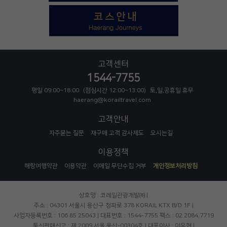
고객센터
1544-7755
평일 09:00~18:00
(점심시간 12:00~13:00)
토,일,공휴일 휴무
haerang@korailtravel.com
고객안내
자주묻는 질문
재구매 고객 감사제도
오시는길
이용정책
해랑여행약관
이용약관
이메일 무단수집 거부
개인정보처리방침
상호명 : 코레일관광개발㈜ |
주소 : 04301 서울시 용산구 청파로 378 KORAIL KTX B/D 1F |
사업자등록번호 : 106 85 25043 |
대표번호 : 1544-7755
팩스 : 02.2084.7719
통신판매신고 : 제 2009 서울 용산-00304호 |
대표이사 : 이우현 |