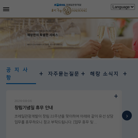
공지사
+
+
+
자주묻는질문
해랑 소식지
항
+
2026-08-06
2026
창립기념일 휴무 안내
[해
›
코레일관광개발이 창립 22주년을 맞이하여 아래와 같이 유선 상담
해랑 
업무를 휴무하오니 참고 부탁드립니다. [업무 휴무 및 ...
香)&