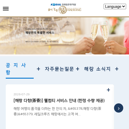
공지사
+
+
+
자주묻는질문
해랑 소식지
항
+
2026-07-29
2026
[해랑 다향(茶香)] 웰컴티 서비스 안내 (한정 수량 제공)
[해
›
해랑 여행의 품격을 더하는 한 잔의 차, &#65378;해랑 다향(茶
해랑여
香)&#65379; 레일크루즈 해랑에서는 고객 여...
&#6